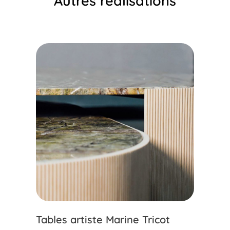
Autres réalisations
Tables artiste Marine Tricot
Evé